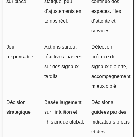
sur place
statique, peu
continue des
d’ajustements en
espaces, files
temps réel.
d’attente et
services.
Jeu
Actions surtout
Détection
responsable
réactives, basées
précoce de
sur des signaux
signaux d’alerte,
tardifs.
accompagnement
mieux ciblé.
Décision
Basée largement
Décisions
stratégique
sur l’intuition et
guidées par des
l’historique global.
indicateurs précis
et des