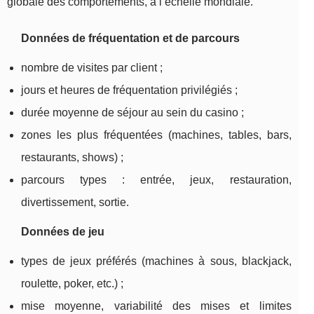
globale des comportements, à l’échelle mondiale.
Données de fréquentation et de parcours
nombre de visites par client ;
jours et heures de fréquentation privilégiés ;
durée moyenne de séjour au sein du casino ;
zones les plus fréquentées (machines, tables, bars,
restaurants, shows) ;
parcours types : entrée, jeux, restauration,
divertissement, sortie.
Données de jeu
types de jeux préférés (machines à sous, blackjack,
roulette, poker, etc.) ;
mise moyenne, variabilité des mises et limites