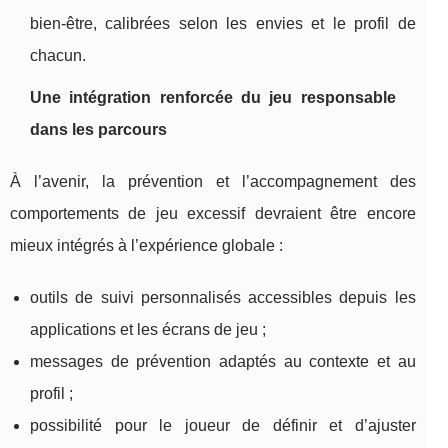
bien‑être, calibrées selon les envies et le profil de
chacun.
Une intégration renforcée du jeu responsable
dans les parcours
À l’avenir, la prévention et l’accompagnement des
comportements de jeu excessif devraient être encore
mieux intégrés à l’expérience globale :
outils de suivi personnalisés accessibles depuis les
applications et les écrans de jeu ;
messages de prévention adaptés au contexte et au
profil ;
possibilité pour le joueur de définir et d’ajuster