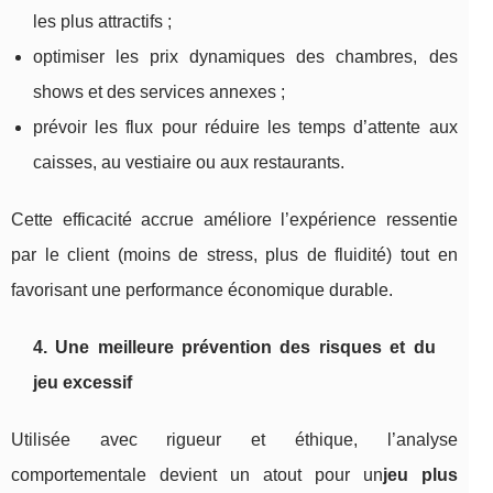
les plus attractifs ;
optimiser les prix dynamiques des chambres, des
shows et des services annexes ;
prévoir les flux pour réduire les temps d’attente aux
caisses, au vestiaire ou aux restaurants.
Cette efficacité accrue améliore l’expérience ressentie
par le client (moins de stress, plus de fluidité) tout en
favorisant une performance économique durable.
4. Une meilleure prévention des risques et du
jeu excessif
Utilisée avec rigueur et éthique, l’analyse
comportementale devient un atout pour un
jeu plus