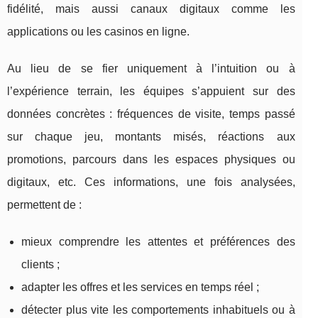
fidélité, mais aussi canaux digitaux comme les
applications ou les casinos en ligne.
Au lieu de se fier uniquement à l’intuition ou à
l’expérience terrain, les équipes s’appuient sur des
données concrètes : fréquences de visite, temps passé
sur chaque jeu, montants misés, réactions aux
promotions, parcours dans les espaces physiques ou
digitaux, etc. Ces informations, une fois analysées,
permettent de :
mieux comprendre les attentes et préférences des
clients ;
adapter les offres et les services en temps réel ;
détecter plus vite les comportements inhabituels ou à