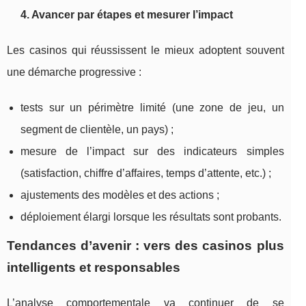
4. Avancer par étapes et mesurer l’impact
Les casinos qui réussissent le mieux adoptent souvent
une démarche progressive :
tests sur un périmètre limité (une zone de jeu, un
segment de clientèle, un pays) ;
mesure de l’impact sur des indicateurs simples
(satisfaction, chiffre d’affaires, temps d’attente, etc.) ;
ajustements des modèles et des actions ;
déploiement élargi lorsque les résultats sont probants.
Tendances d’avenir : vers des casinos plus
intelligents et responsables
L’analyse comportementale va continuer de se