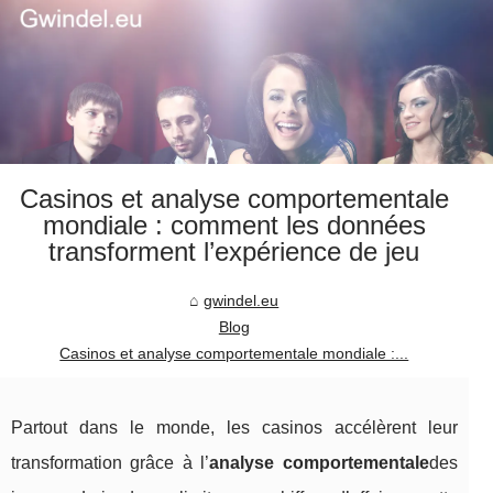
Casinos et analyse comportementale
mondiale : comment les données
transforment l’expérience de jeu
gwindel.eu
Blog
Casinos et analyse comportementale mondiale :...
Partout dans le monde, les casinos accélèrent leur
transformation grâce à l’
analyse comportementale
des