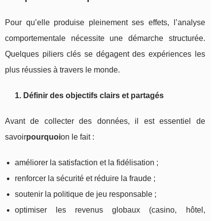
Pour qu’elle produise pleinement ses effets, l’analyse
comportementale nécessite une démarche structurée.
Quelques piliers clés se dégagent des expériences les
plus réussies à travers le monde.
1. Définir des objectifs clairs et partagés
Avant de collecter des données, il est essentiel de
savoir
pourquoi
on le fait :
améliorer la satisfaction et la fidélisation ;
renforcer la sécurité et réduire la fraude ;
soutenir la politique de jeu responsable ;
optimiser les revenus globaux (casino, hôtel,