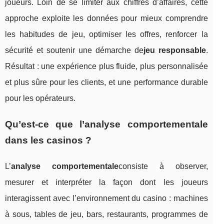
joueurs. Loin de se limiter aux chiffres d’affaires, cette
approche exploite les données pour mieux comprendre
les habitudes de jeu, optimiser les offres, renforcer la
sécurité et soutenir une démarche de
jeu responsable
.
Résultat : une expérience plus fluide, plus personnalisée
et plus sûre pour les clients, et une performance durable
pour les opérateurs.
Qu’est-ce que l’analyse comportementale
dans les casinos ?
L’
analyse comportementale
consiste à observer,
mesurer et interpréter la façon dont les joueurs
interagissent avec l’environnement du casino : machines
à sous, tables de jeu, bars, restaurants, programmes de