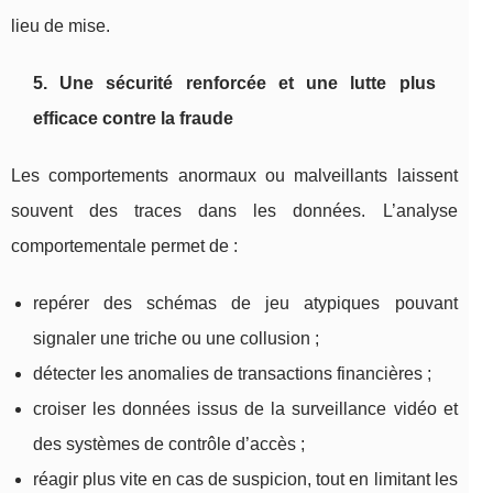
lieu de mise.
5. Une sécurité renforcée et une lutte plus
efficace contre la fraude
Les comportements anormaux ou malveillants laissent
souvent des traces dans les données. L’analyse
comportementale permet de :
repérer des schémas de jeu atypiques pouvant
signaler une triche ou une collusion ;
détecter les anomalies de transactions financières ;
croiser les données issus de la surveillance vidéo et
des systèmes de contrôle d’accès ;
réagir plus vite en cas de suspicion, tout en limitant les