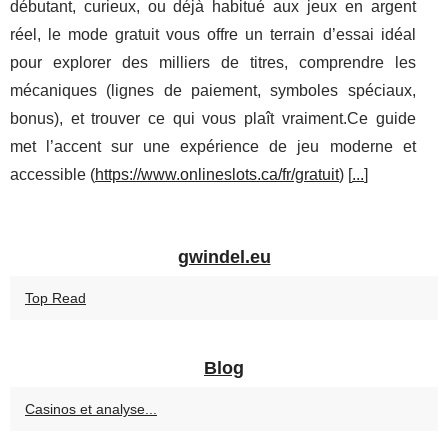
débutant, curieux, ou déjà habitué aux jeux en argent
réel, le mode gratuit vous offre un terrain d’essai idéal
pour explorer des milliers de titres, comprendre les
mécaniques (lignes de paiement, symboles spéciaux,
bonus), et trouver ce qui vous plaît vraiment.Ce guide
met l’accent sur une expérience de jeu moderne et
accessible (
https://www.onlineslots.ca/fr/gratuit
) [
...
]
gwindel.eu
Top Read
Blog
Casinos et analyse...