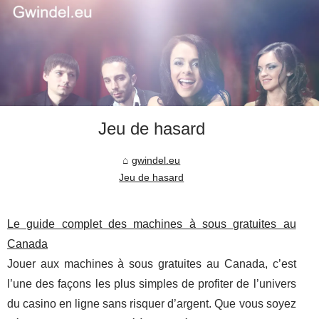
Jeu de hasard
gwindel.eu
Jeu de hasard
Le guide complet des machines à sous gratuites au
Canada
Jouer aux machines à sous gratuites au Canada, c’est
l’une des façons les plus simples de profiter de l’univers
du casino en ligne sans risquer d’argent. Que vous soyez